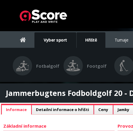
Vyber sport
Hřiště
Turnaje
Fotbalgolf
Footgolf
Jammerbugtens Fodboldgolf 20 - D
Informace
Detailní informace o hřišti
Ceny
Jamky
Základní informace
Provoz