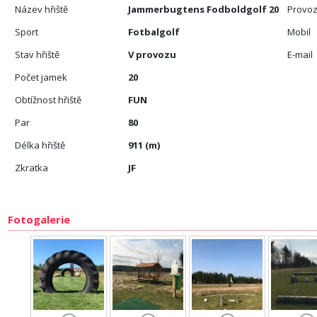
Název hřiště
Jammerbugtens Fodboldgolf 20
Provoz
Sport
Fotbalgolf
Mobil
Stav hřiště
V provozu
E-mail
Počet jamek
20
Obtížnost hřiště
FUN
Par
80
Délka hřiště
911 (m)
Zkratka
JF
Fotogalerie