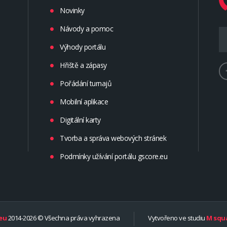
Novinky
Návody a pomoc
Výhody portálu
Hřiště a zápasy
Pořádání turnajů
Mobilní aplikace
Digitální karty
Tvorba a správa webových stránek
Podmínky užívání portálu gscore.eu
eu
2014-2026 © Všechna práva vyhrazena
Vytvořeno ve studiu
M squa