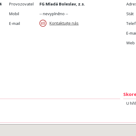
4
Provozovatel
FG Mladá Boleslav, z.s.
Adre
Mobil
-- nevyplněno --
Stát
Kontaktujte nás
E-mail
Tele
E-mai
Web
Skore
U hři