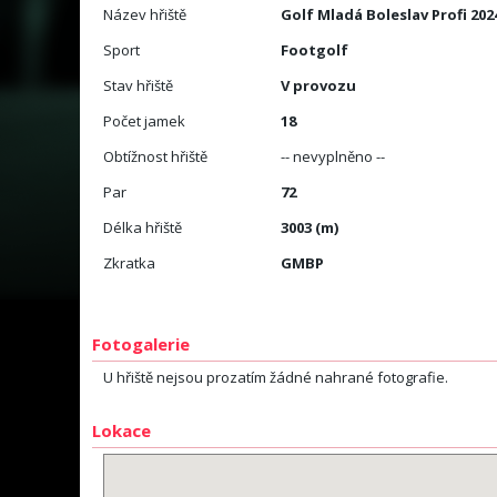
Název hřiště
Golf Mladá Boleslav Profi 202
Sport
Footgolf
Stav hřiště
V provozu
Počet jamek
18
Obtížnost hřiště
-- nevyplněno --
Par
72
Délka hřiště
3003 (m)
Zkratka
GMBP
Fotogalerie
U hřiště nejsou prozatím žádné nahrané fotografie.
Lokace