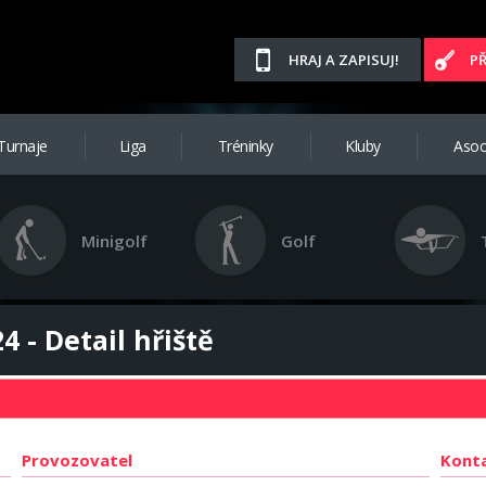
HRAJ A ZAPISUJ!
P
Turnaje
Liga
Tréninky
Kluby
Asoc
Minigolf
Golf
4 - Detail hřiště
Provozovatel
Kont