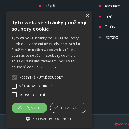
Hřiště
Asociace
×
Turnaje
Hráči
Tyto webové stránky používají
Liga
O nás
soubory cookie.
Tréninky
Kontakt
Tyto webové stránky používají soubory
cookie ke zlepšení uživatelského zážitku.
Kluby
Používáním našich webových stránek
souhlasíte se všemi soubory cookie v
souladu s našimi zásadami používání
souborů cookie.
Více informací
NEZBYTNĚ NUTNÉ SOUBORY
VÝKONOVÉ SOUBORY
SOUBORY CÍLENÍ
VŠE PŘIJMOUT
VŠE ODMÍTNOUT
ZOBRAZIT PODROBNOSTI
gScore.