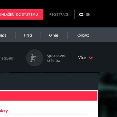
ŘIHLÁŠENÍ DO SYSTÉMU
REGISTRACE
CZ
EN
iace
Hráči
O nás
Kontakt
Sportovní
Více
TeqBall
střelba
akty