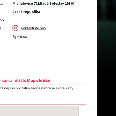
sa
Michalovice 72 Mladá Boleslav 293 01
Česká republika
fon
Kontaktujte nás
l
fgmb.cz
 karta hřiště, Mapa hřiště
ště nejsou prozatím žádné nahrané skóre karty.