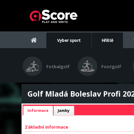
Vyber sport
Hřiště
Fotbalgolf
Footgolf
Golf Mladá Boleslav Profi 202
Informace
Jamky
Základní informace