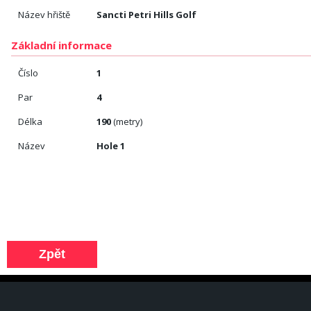
Název hřiště
Sancti Petri Hills Golf
Základní informace
Číslo
1
Par
4
Délka
190
(metry)
Název
Hole 1