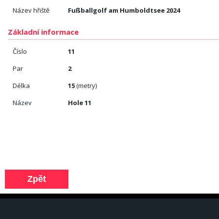
Název hřiště
Fußballgolf am Humboldtsee 2024
Základní informace
Číslo
11
Par
2
Délka
15
(metry)
Název
Hole 11