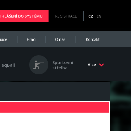
ŘIHLÁŠENÍ DO SYSTÉMU
REGISTRACE
CZ
EN
iace
Hráči
O nás
Kontakt
Sportovní
Více
TeqBall
střelba