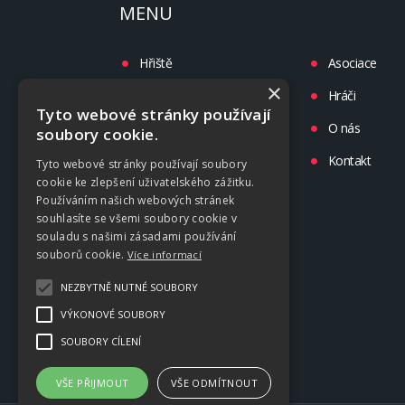
MENU
Hřiště
Asociace
×
Turnaje
Hráči
Tyto webové stránky používají
Liga
O nás
soubory cookie.
Tréninky
Kontakt
Tyto webové stránky používají soubory
cookie ke zlepšení uživatelského zážitku.
Kluby
Používáním našich webových stránek
souhlasíte se všemi soubory cookie v
souladu s našimi zásadami používání
souborů cookie.
Více informací
NEZBYTNĚ NUTNÉ SOUBORY
VÝKONOVÉ SOUBORY
SOUBORY CÍLENÍ
VŠE PŘIJMOUT
VŠE ODMÍTNOUT