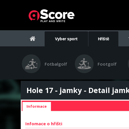
Vyber sport
Hřiště
Fotbalgolf
Footgolf
Hole 17 - jamky - Detail jam
Informace
Infomace o hřišti