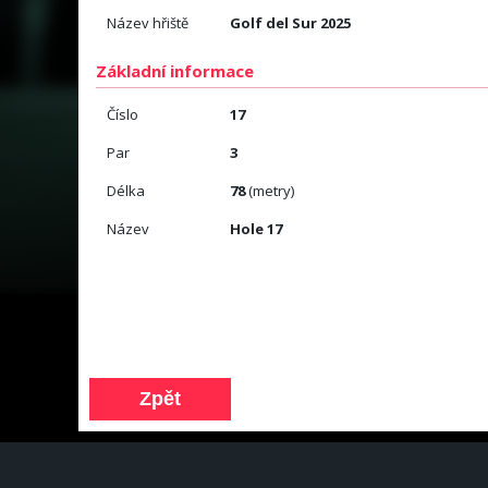
Název hřiště
Golf del Sur 2025
Základní informace
Číslo
17
Par
3
Délka
78
(metry)
Název
Hole 17