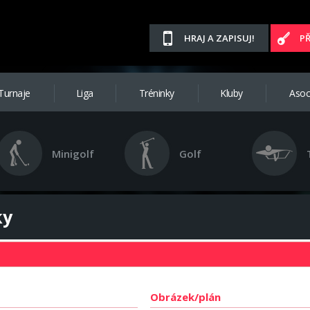
HRAJ A ZAPISUJ!
P
Turnaje
Liga
Tréninky
Kluby
Asoc
Minigolf
Golf
ky
Obrázek/plán