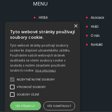
MENU
Hřiště
Asociace
×
Turnaje
Hráči
Tyto webové stránky používají
Liga
O nás
soubory cookie.
Tréninky
Kontakt
Tyto webové stránky používají soubory
cookie ke zlepšení uživatelského zážitku.
Kluby
Používáním našich webových stránek
souhlasíte se všemi soubory cookie v
souladu s našimi zásadami používání
souborů cookie.
Více informací
NEZBYTNĚ NUTNÉ SOUBORY
VÝKONOVÉ SOUBORY
SOUBORY CÍLENÍ
VŠE PŘIJMOUT
VŠE ODMÍTNOUT