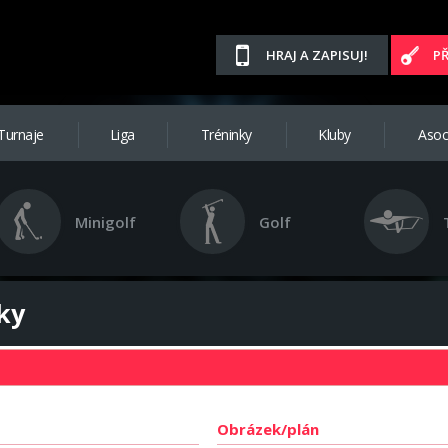
HRAJ A ZAPISUJ!
P
Turnaje
Liga
Tréninky
Kluby
Asoc
Minigolf
Golf
ky
Obrázek/plán