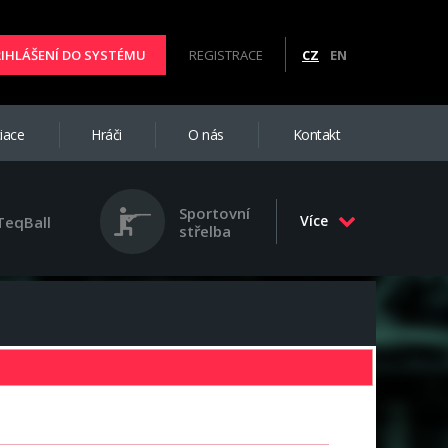
ŘIHLÁŠENÍ DO SYSTÉMU
REGISTRACE
CZ
EN
iace
Hráči
O nás
Kontakt
Sportovní
Více
TeqBall
střelba