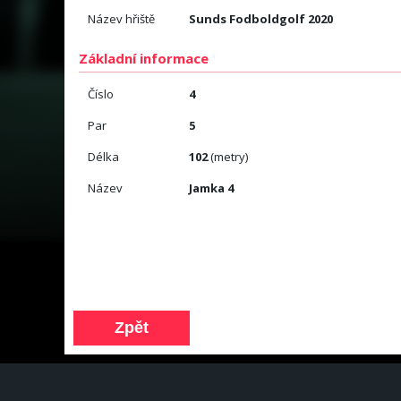
Název hřiště
Sunds Fodboldgolf 2020
Základní informace
Číslo
4
Par
5
Délka
102
(metry)
Název
Jamka 4