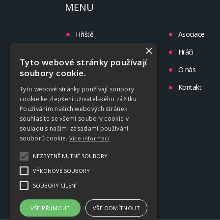
MENU
Hřiště
Asociace
×
Turnaje
Hráči
Tyto webové stránky používají
Liga
O nás
soubory cookie.
Tréninky
Kontakt
Tyto webové stránky používají soubory
cookie ke zlepšení uživatelského zážitku.
Kluby
Používáním našich webových stránek
souhlasíte se všemi soubory cookie v
souladu s našimi zásadami používání
souborů cookie.
Více informací
NEZBYTNĚ NUTNÉ SOUBORY
VÝKONOVÉ SOUBORY
SOUBORY CÍLENÍ
VŠE PŘIJMOUT
VŠE ODMÍTNOUT