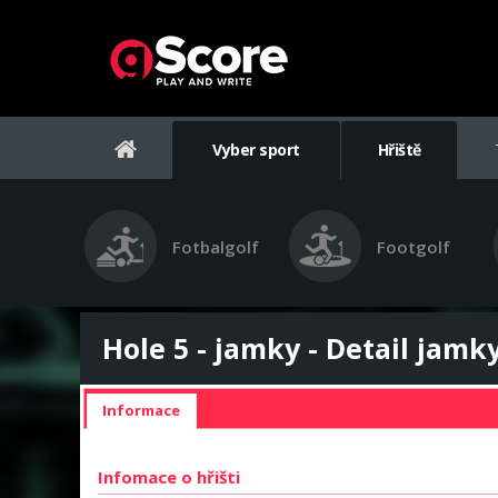
Vyber sport
Hřiště
Fotbalgolf
Footgolf
Hole 5 - jamky - Detail jamk
Informace
Infomace o hřišti