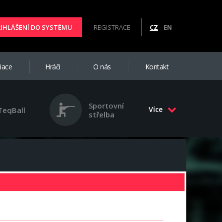
ŘIHLÁŠENÍ DO SYSTÉMU
REGISTRACE
CZ
EN
iace
Hráči
O nás
Kontakt
Sportovní
Více
TeqBall
střelba