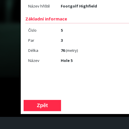
Název hřiště
Footgolf Highfield
Základní informace
Číslo
5
Par
3
Délka
76
(metry)
Název
Hole 5