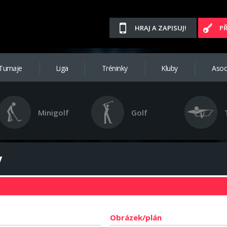
HRAJ A ZAPISUJ!
P
Turnaje
Liga
Tréninky
Kluby
Asoc
Minigolf
Golf
y
Obrázek/plán