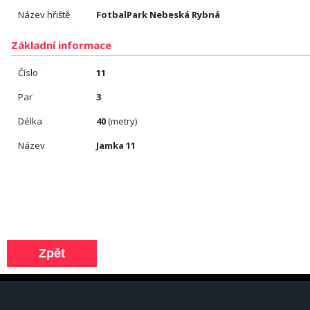
Název hřiště
FotbalPark Nebeská Rybná
Základní informace
Číslo
11
Par
3
Délka
40
(metry)
Název
Jamka 11