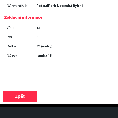
Název hřiště
FotbalPark Nebeská Rybná
Základní informace
Číslo
13
Par
5
Délka
73
(metry)
Název
Jamka 13