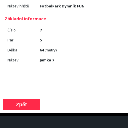
Název hřiště
FotbalPark Dymník FUN
Základní informace
Číslo
7
Par
5
Délka
64
(metry)
Název
Jamka 7