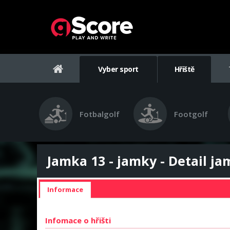
Vyber sport
Hřiště
Fotbalgolf
Footgolf
Jamka 13 - jamky - Detail j
Informace
Infomace o hřišti