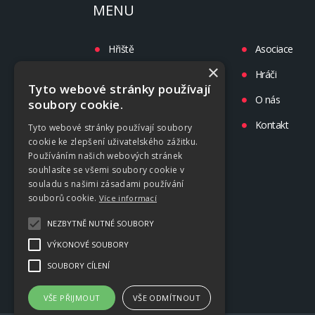
MENU
Hřiště
Asociace
×
Turnaje
Hráči
Tyto webové stránky používají
Liga
O nás
soubory cookie.
Tréninky
Kontakt
Tyto webové stránky používají soubory
cookie ke zlepšení uživatelského zážitku.
Kluby
Používáním našich webových stránek
souhlasíte se všemi soubory cookie v
souladu s našimi zásadami používání
souborů cookie.
Více informací
NEZBYTNĚ NUTNÉ SOUBORY
VÝKONOVÉ SOUBORY
SOUBORY CÍLENÍ
VŠE PŘIJMOUT
VŠE ODMÍTNOUT