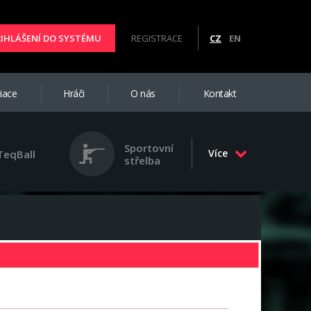
ŘIHLÁŠENÍ DO SYSTÉMU
REGISTRACE
CZ
EN
iace
Hráči
O nás
Kontakt
Sportovní
Více
TeqBall
střelba