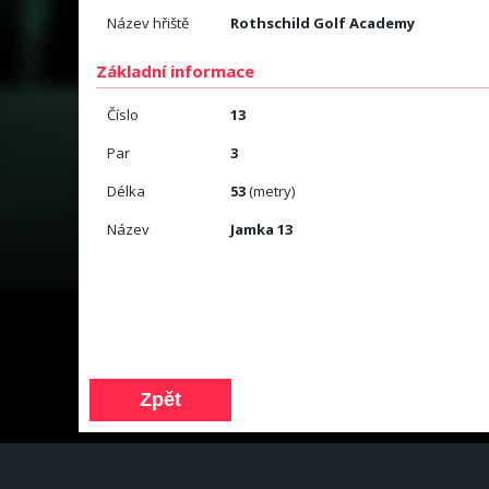
Název hřiště
Rothschild Golf Academy
Základní informace
Číslo
13
Par
3
Délka
53
(metry)
Název
Jamka 13