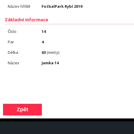
Název hřiště
FotbalPark Rybí 2019
Základní informace
Číslo
14
Par
4
Délka
63
(metry)
Název
Jamka 14