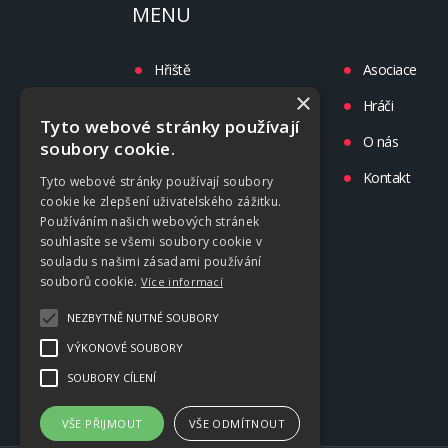
MENU
Hřiště
Asociace
×
Turnaje
Hráči
Tyto webové stránky používají
Liga
O nás
soubory cookie.
Tréninky
Kontakt
Tyto webové stránky používají soubory
cookie ke zlepšení uživatelského zážitku.
Kluby
Používáním našich webových stránek
souhlasíte se všemi soubory cookie v
souladu s našimi zásadami používání
souborů cookie.
Více informací
NEZBYTNĚ NUTNÉ SOUBORY
VÝKONOVÉ SOUBORY
SOUBORY CÍLENÍ
VŠE PŘIJMOUT
VŠE ODMÍTNOUT