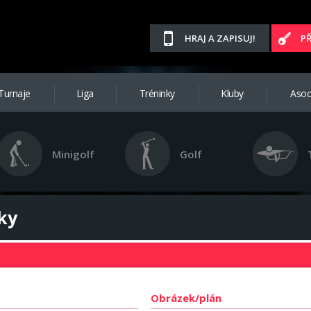
HRAJ A ZAPISUJ!
P
Turnaje
Liga
Tréninky
Kluby
Asoc
Minigolf
Golf
ky
Obrázek/plán