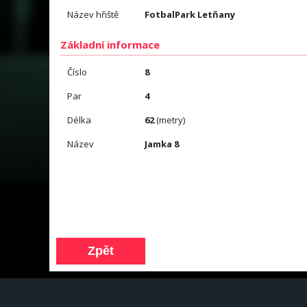
Název hřiště
FotbalPark Letňany
Základní informace
Číslo
8
Par
4
Délka
62
(metry)
Název
Jamka 8