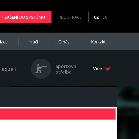
ŘIHLÁŠENÍ DO SYSTÉMU
REGISTRACE
CZ
EN
iace
Hráči
O nás
Kontakt
Sportovní
Více
TeqBall
střelba