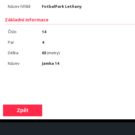
Název hřiště
FotbalPark Letňany
Základní informace
Číslo
14
Par
4
Délka
63
(metry)
Název
Jamka 14