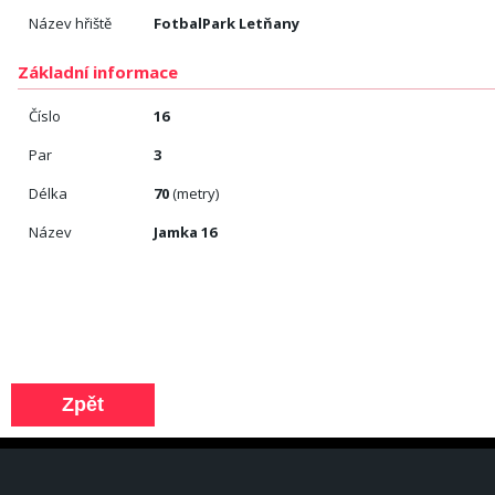
Název hřiště
FotbalPark Letňany
Základní informace
Číslo
16
Par
3
Délka
70
(metry)
Název
Jamka 16