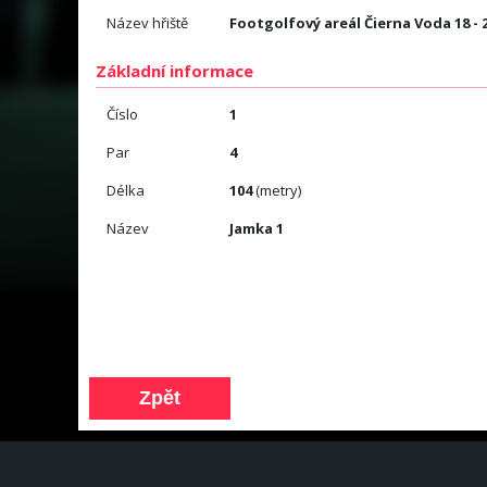
Název hřiště
Footgolfový areál Čierna Voda 18 - 
Základní informace
Číslo
1
Par
4
Délka
104
(metry)
Název
Jamka 1