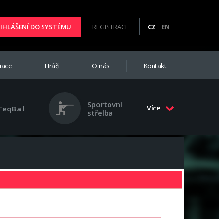
ŘIHLÁŠENÍ DO SYSTÉMU
REGISTRACE
CZ
EN
iace
Hráči
O nás
Kontakt
Sportovní
Více
TeqBall
střelba