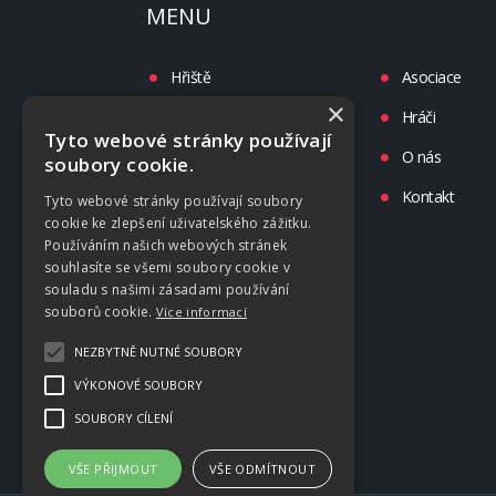
MENU
Hřiště
Asociace
×
Turnaje
Hráči
Tyto webové stránky používají
Liga
O nás
soubory cookie.
Tréninky
Kontakt
Tyto webové stránky používají soubory
cookie ke zlepšení uživatelského zážitku.
Kluby
Používáním našich webových stránek
souhlasíte se všemi soubory cookie v
souladu s našimi zásadami používání
souborů cookie.
Více informací
NEZBYTNĚ NUTNÉ SOUBORY
VÝKONOVÉ SOUBORY
SOUBORY CÍLENÍ
VŠE PŘIJMOUT
VŠE ODMÍTNOUT