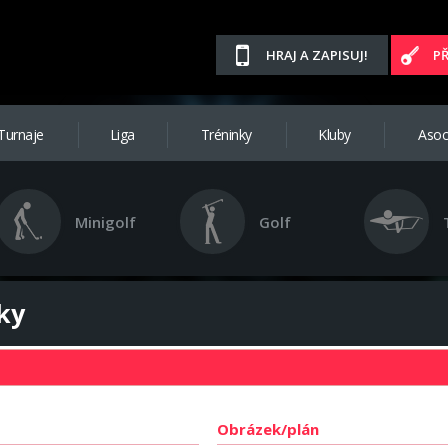
HRAJ A ZAPISUJ!
P
Turnaje
Liga
Tréninky
Kluby
Asoc
Minigolf
Golf
ky
Obrázek/plán