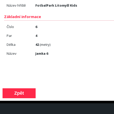
Název hřiště
FotbalPark Litomyšl Kids
Základní informace
Číslo
6
Par
4
Délka
42
(metry)
Název
Jamka 6