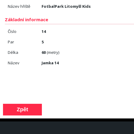
Název hřiště
FotbalPark Litomyšl Kids
Základní informace
Číslo
14
Par
5
Délka
60
(metry)
Název
Jamka 14