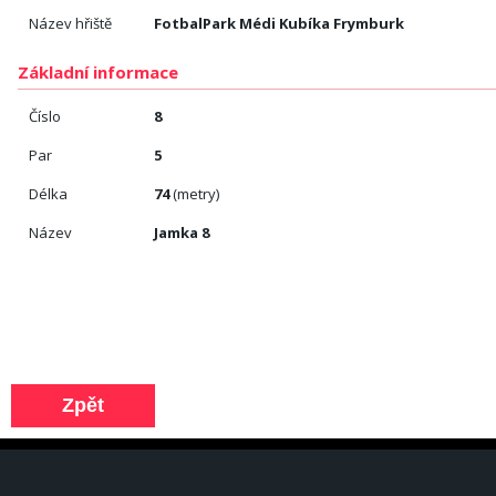
Název hřiště
FotbalPark Médi Kubíka Frymburk
Základní informace
Číslo
8
Par
5
Délka
74
(metry)
Název
Jamka 8