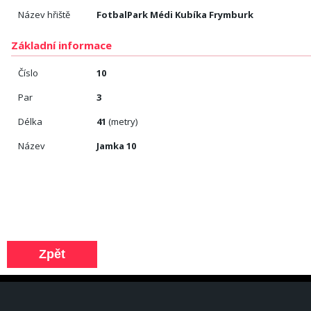
Název hřiště
FotbalPark Médi Kubíka Frymburk
Základní informace
Číslo
10
Par
3
Délka
41
(metry)
Název
Jamka 10