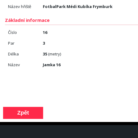
Název hřiště
FotbalPark Médi Kubíka Frymburk
Základní informace
Číslo
16
Par
3
Délka
35
(metry)
Název
Jamka 16