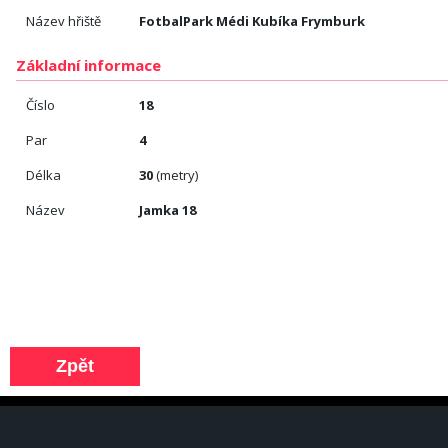
Název hřiště
FotbalPark Médi Kubíka Frymburk
Základní informace
Číslo
18
Par
4
Délka
30
(metry)
Název
Jamka 18