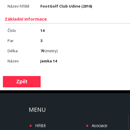
Název hřiště
FootGolf Club Udine (2016)
Základní informace
Číslo
14
Par
3
Délka
70
(metry)
Název
Jamka 14
MENU
Hřiště
Asociace