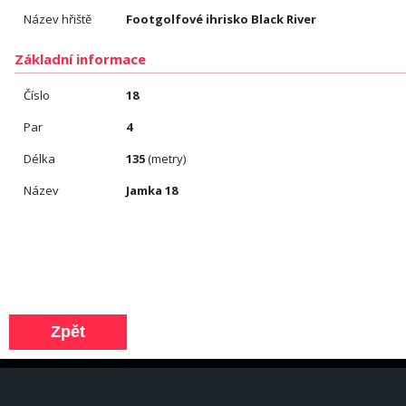
Název hřiště
Footgolfové ihrisko Black River
Základní informace
Číslo
18
Par
4
Délka
135
(metry)
Název
Jamka 18