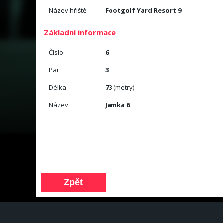
Název hřiště
Footgolf Yard Resort 9
Základní informace
Číslo
6
Par
3
Délka
73
(metry)
Název
Jamka 6