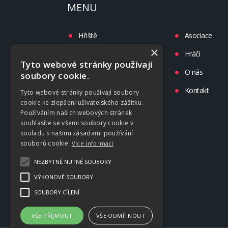
MENU
Hřiště
Asociace
×
Turnaje
Hráči
Tyto webové stránky používají
Liga
O nás
soubory cookie.
Tréninky
Kontakt
Tyto webové stránky používají soubory
cookie ke zlepšení uživatelského zážitku.
Kluby
Používáním našich webových stránek
souhlasíte se všemi soubory cookie v
souladu s našimi zásadami používání
souborů cookie.
Více informací
NEZBYTNĚ NUTNÉ SOUBORY
VÝKONOVÉ SOUBORY
SOUBORY CÍLENÍ
VŠE PŘIJMOUT
VŠE ODMÍTNOUT