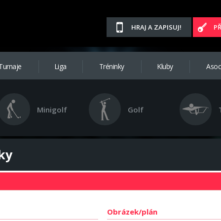
HRAJ A ZAPISUJ!
P
Turnaje
Liga
Tréninky
Kluby
Asoc
Minigolf
Golf
ky
Obrázek/plán