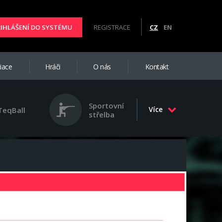
ŘIHLÁŠENÍ DO SYSTÉMU
REGISTRACE
CZ
EN
iace
Hráči
O nás
Kontakt
Sportovní
Více
TeqBall
střelba