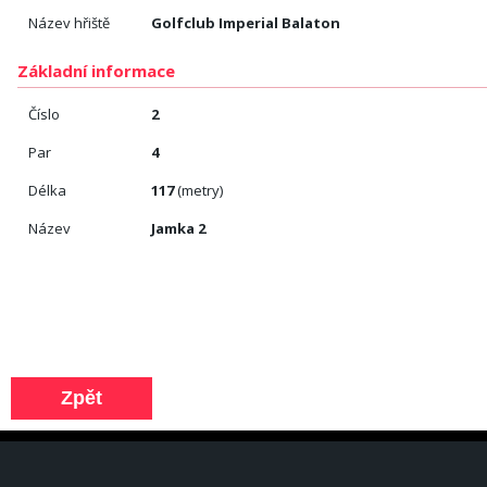
Název hřiště
Golfclub Imperial Balaton
Základní informace
Číslo
2
Par
4
Délka
117
(metry)
Název
Jamka 2