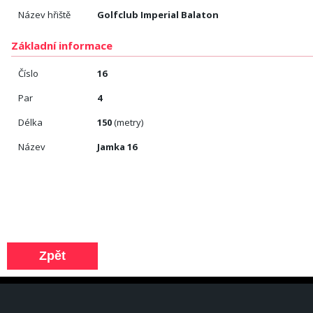
Název hřiště
Golfclub Imperial Balaton
Základní informace
Číslo
16
Par
4
Délka
150
(metry)
Název
Jamka 16