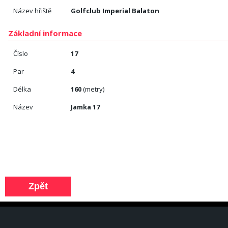
Název hřiště
Golfclub Imperial Balaton
Základní informace
Číslo
17
Par
4
Délka
160
(metry)
Název
Jamka 17