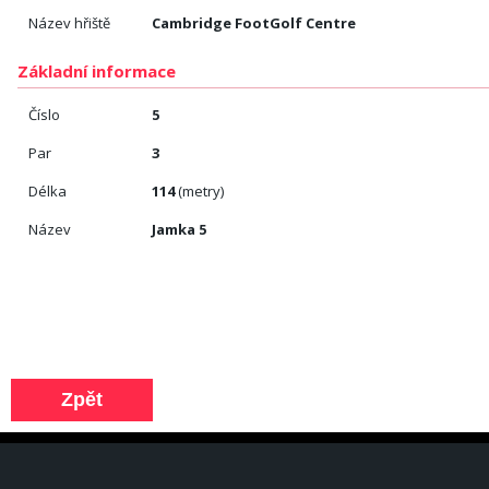
Název hřiště
Cambridge FootGolf Centre
Základní informace
Číslo
5
Par
3
Délka
114
(metry)
Název
Jamka 5