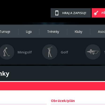
HRAJ A ZAPISUJ!
P
Turnaje
Liga
Tréninky
Kluby
Asoc
Minigolf
Golf
amky
Obrázek/plán