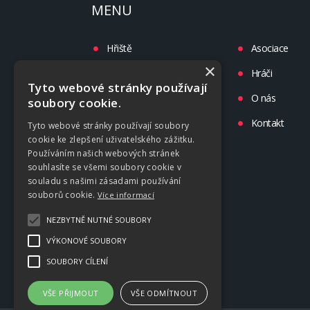
MENU
Hřiště
Asociace
×
Turnaje
Hráči
Tyto webové stránky používají
Liga
O nás
soubory cookie.
Tréninky
Kontakt
Tyto webové stránky používají soubory
cookie ke zlepšení uživatelského zážitku.
Kluby
Používáním našich webových stránek
souhlasíte se všemi soubory cookie v
souladu s našimi zásadami používání
souborů cookie.
Více informací
NEZBYTNĚ NUTNÉ SOUBORY
VÝKONOVÉ SOUBORY
SOUBORY CÍLENÍ
VŠE PŘIJMOUT
VŠE ODMÍTNOUT