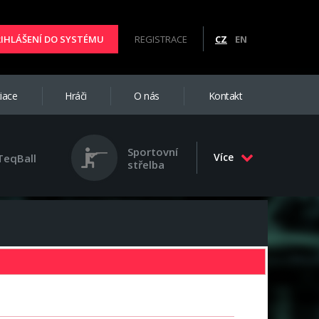
ŘIHLÁŠENÍ DO SYSTÉMU
REGISTRACE
CZ
EN
iace
Hráči
O nás
Kontakt
Sportovní
Více
TeqBall
střelba