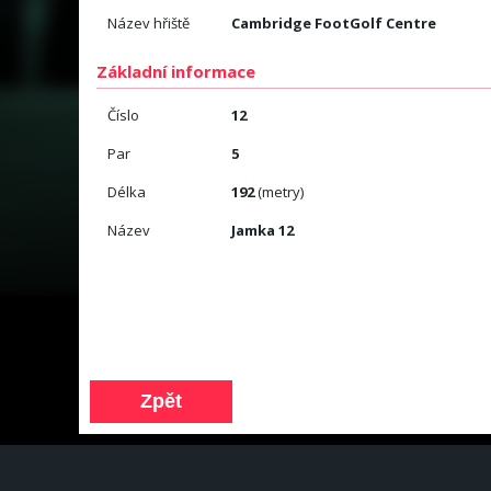
Název hřiště
Cambridge FootGolf Centre
Základní informace
Číslo
12
Par
5
Délka
192
(metry)
Název
Jamka 12