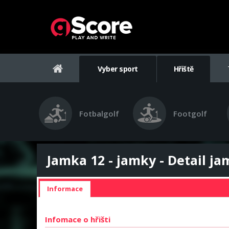
Vyber sport
Hřiště
Fotbalgolf
Footgolf
Jamka 12 - jamky - Detail j
Informace
Infomace o hřišti