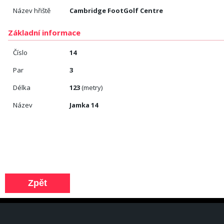
Název hřiště
Cambridge FootGolf Centre
Základní informace
Číslo
14
Par
3
Délka
123
(metry)
Název
Jamka 14