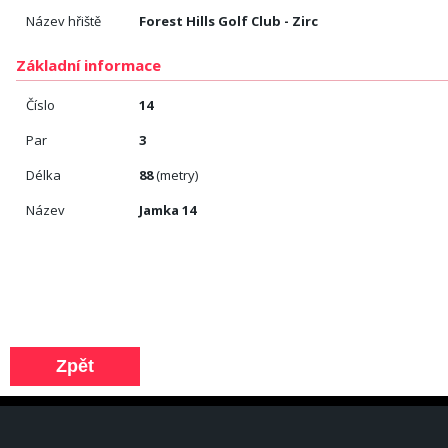
Název hřiště
Forest Hills Golf Club - Zirc
Základní informace
Číslo
14
Par
3
Délka
88
(metry)
Název
Jamka 14