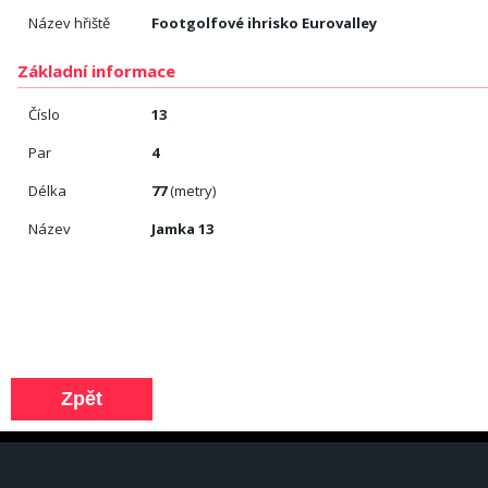
Název hřiště
Footgolfové ihrisko Eurovalley
Základní informace
Číslo
13
Par
4
Délka
77
(metry)
Název
Jamka 13