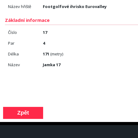
Název hřiště
Footgolfové ihrisko Eurovalley
Základní informace
Číslo
17
Par
4
Délka
171
(metry)
Název
Jamka 17