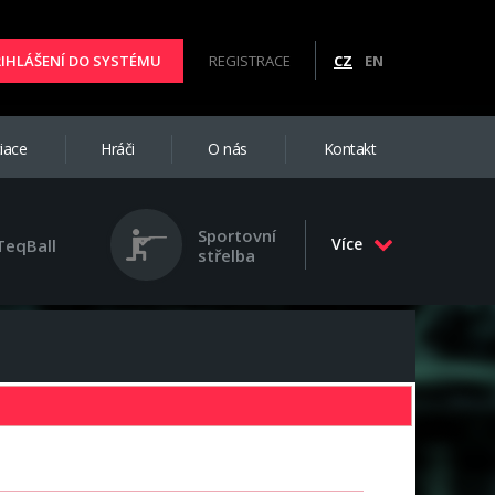
ŘIHLÁŠENÍ DO SYSTÉMU
REGISTRACE
CZ
EN
iace
Hráči
O nás
Kontakt
Sportovní
Více
TeqBall
střelba