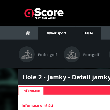
Vyber sport
Hřiště
Fotbalgolf
Footgolf
Hole 2 - jamky - Detail jamk
Informace
Infomace o hřišti