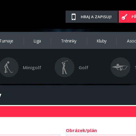
HRAJ A ZAPISUJ!
P
Turnaje
Liga
Tréninky
Kluby
Asoc
Minigolf
Golf
y
Obrázek/plán