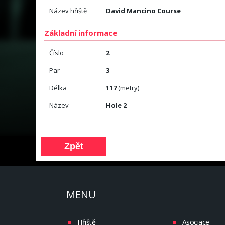
Název hřiště
David Mancino Course
Základní informace
Číslo
2
Par
3
Délka
117
(metry)
Název
Hole 2
MENU
Hřiště
Asociace