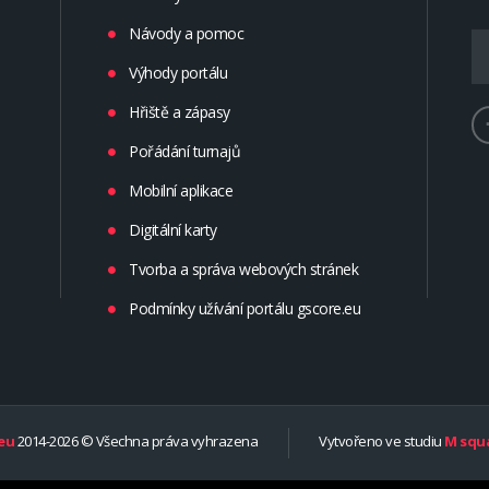
Návody a pomoc
Výhody portálu
Hřiště a zápasy
Pořádání turnajů
Mobilní aplikace
Digitální karty
Tvorba a správa webových stránek
Podmínky užívání portálu gscore.eu
eu
2014-2026 © Všechna práva vyhrazena
Vytvořeno ve studiu
M squa