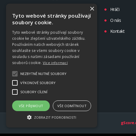
×
Turnaje
Hráči
Tyto webové stránky používají
Liga
O nás
soubory cookie.
Tréninky
Kontakt
Tyto webové stránky používají soubory
cookie ke zlepšení uživatelského zážitku.
Kluby
Používáním našich webových stránek
souhlasíte se všemi soubory cookie v
souladu s našimi zásadami používání
souborů cookie.
Více informací
NEZBYTNĚ NUTNÉ SOUBORY
VÝKONOVÉ SOUBORY
SOUBORY CÍLENÍ
VŠE PŘIJMOUT
VŠE ODMÍTNOUT
ZOBRAZIT PODROBNOSTI
gScore.