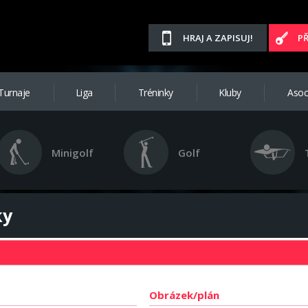
HRAJ A ZAPISUJ!
P
Turnaje
Liga
Tréninky
Kluby
Asoc
Minigolf
Golf
ky
Obrázek/plán