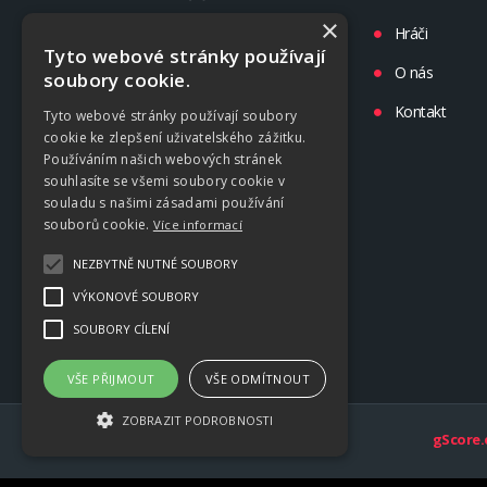
×
Turnaje
Hráči
Tyto webové stránky používají
Liga
O nás
soubory cookie.
Tréninky
Kontakt
Tyto webové stránky používají soubory
cookie ke zlepšení uživatelského zážitku.
Kluby
Používáním našich webových stránek
souhlasíte se všemi soubory cookie v
souladu s našimi zásadami používání
souborů cookie.
Více informací
NEZBYTNĚ NUTNÉ SOUBORY
VÝKONOVÉ SOUBORY
SOUBORY CÍLENÍ
VŠE PŘIJMOUT
VŠE ODMÍTNOUT
ZOBRAZIT PODROBNOSTI
gScore.