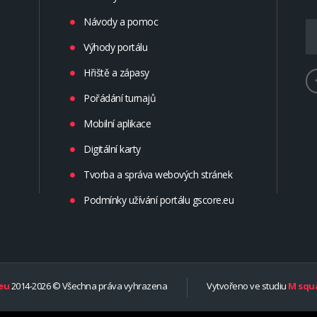
Návody a pomoc
Výhody portálu
Hřiště a zápasy
Pořádání turnajů
Mobilní aplikace
Digitální karty
Tvorba a správa webových stránek
Podmínky užívání portálu gscore.eu
eu
2014-2026 © Všechna práva vyhrazena
Vytvořeno ve studiu
M squa