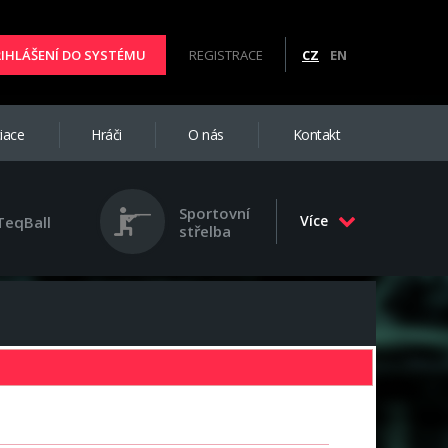
ŘIHLÁŠENÍ DO SYSTÉMU
REGISTRACE
CZ
EN
iace
Hráči
O nás
Kontakt
Sportovní
Více
TeqBall
střelba