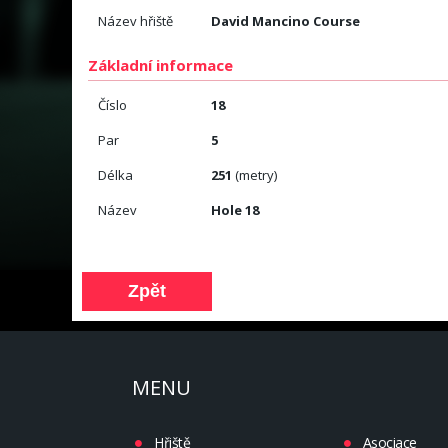
Název hřiště
David Mancino Course
Základní informace
Číslo
18
Par
5
Délka
251
(metry)
Název
Hole 18
MENU
Hřiště
Asociace