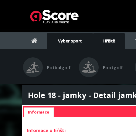
Vyber sport
Hřiště
Fotbalgolf
Footgolf
Hole 18 - jamky - Detail jam
Informace
Infomace o hřišti