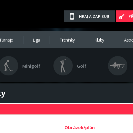
HRAJ A ZAPISUJ!
P
Turnaje
Liga
Tréninky
Kluby
Asoc
Minigolf
Golf
ky
Obrázek/plán