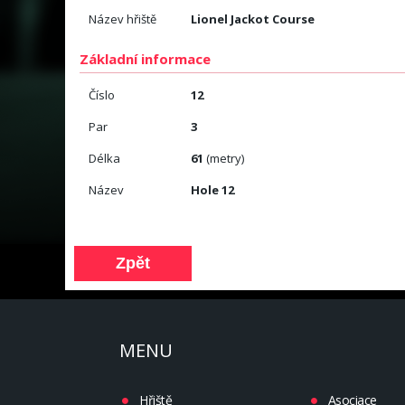
Název hřiště
Lionel Jackot Course
Základní informace
Číslo
12
Par
3
Délka
61
(metry)
Název
Hole 12
MENU
Hřiště
Asociace