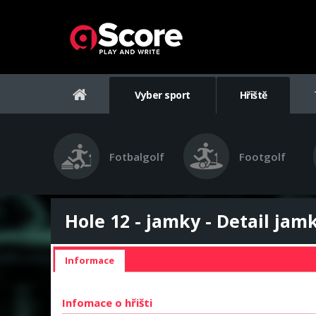
Vyber sport
Hřiště
Fotbalgolf
Footgolf
Hole 12 - jamky - Detail jam
Informace
Infomace o hřišti