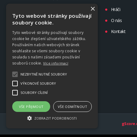
×
Turnaje
Hráči
Tyto webové stránky používají
Liga
O nás
soubory cookie.
Tréninky
Kontakt
Tyto webové stránky používají soubory
cookie ke zlepšení uživatelského zážitku.
Kluby
Používáním našich webových stránek
souhlasíte se všemi soubory cookie v
souladu s našimi zásadami používání
souborů cookie.
Více informací
NEZBYTNĚ NUTNÉ SOUBORY
VÝKONOVÉ SOUBORY
SOUBORY CÍLENÍ
VŠE PŘIJMOUT
VŠE ODMÍTNOUT
ZOBRAZIT PODROBNOSTI
gScore.