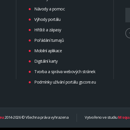
Návody a pomoc
Výhody portálu
Hřiště a zápasy
Pořádání turnajů
Mobilní aplikace
Digitální karty
Tvorba a správa webových stránek
Podmínky užívání portálu gscore.eu
eu
2014-2026 © Všechna práva vyhrazena
Vytvořeno ve studiu
M squa