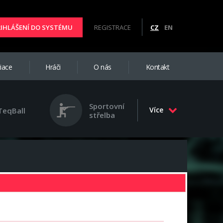
ŘIHLÁŠENÍ DO SYSTÉMU
REGISTRACE
CZ
EN
iace
Hráči
O nás
Kontakt
Sportovní
Více
TeqBall
střelba