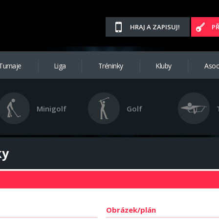
HRAJ A ZAPISUJ!
P
Turnaje
Liga
Tréninky
Kluby
Asoc
Minigolf
Golf
ky
Obrázek/plán