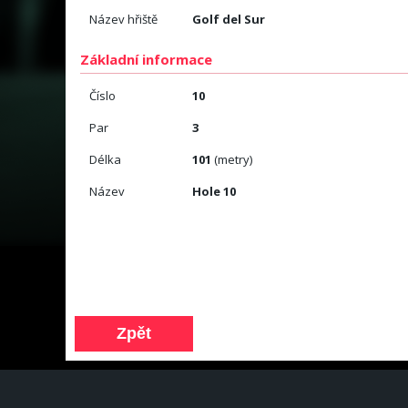
Název hřiště
Golf del Sur
Základní informace
Číslo
10
Par
3
Délka
101
(metry)
Název
Hole 10