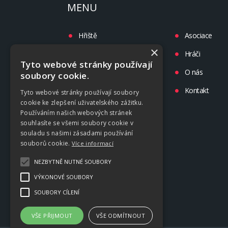
MENU
Hřiště
Asociace
×
Turnaje
Hráči
Tyto webové stránky používají
Liga
O nás
soubory cookie.
Tréninky
Kontakt
Tyto webové stránky používají soubory
cookie ke zlepšení uživatelského zážitku.
Kluby
Používáním našich webových stránek
souhlasíte se všemi soubory cookie v
souladu s našimi zásadami používání
souborů cookie.
Více informací
NEZBYTNĚ NUTNÉ SOUBORY
VÝKONOVÉ SOUBORY
SOUBORY CÍLENÍ
VŠE PŘIJMOUT
VŠE ODMÍTNOUT