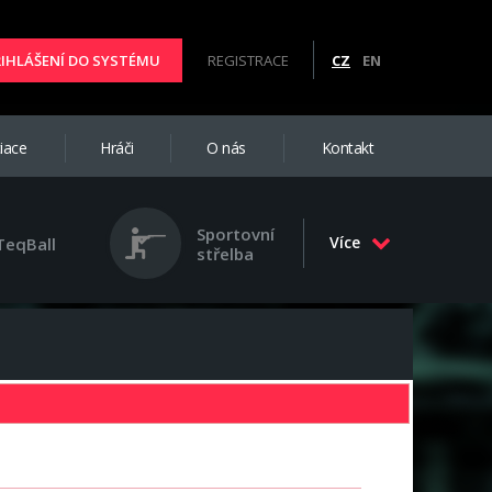
ŘIHLÁŠENÍ DO SYSTÉMU
REGISTRACE
CZ
EN
iace
Hráči
O nás
Kontakt
Sportovní
Více
TeqBall
střelba