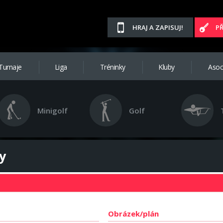
HRAJ A ZAPISUJ!
P
Turnaje
Liga
Tréninky
Kluby
Asoc
Minigolf
Golf
y
Obrázek/plán