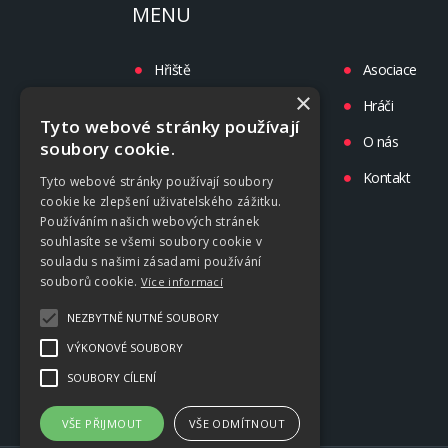
MENU
Hřiště
Asociace
×
Turnaje
Hráči
Tyto webové stránky používají
Liga
O nás
soubory cookie.
Tréninky
Kontakt
Tyto webové stránky používají soubory
cookie ke zlepšení uživatelského zážitku.
Kluby
Používáním našich webových stránek
souhlasíte se všemi soubory cookie v
souladu s našimi zásadami používání
souborů cookie.
Více informací
NEZBYTNĚ NUTNÉ SOUBORY
VÝKONOVÉ SOUBORY
SOUBORY CÍLENÍ
VŠE PŘIJMOUT
VŠE ODMÍTNOUT