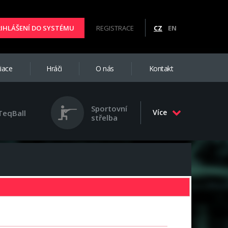
ŘIHLÁŠENÍ DO SYSTÉMU
REGISTRACE
CZ
EN
iace
Hráči
O nás
Kontakt
Sportovní
Více
TeqBall
střelba