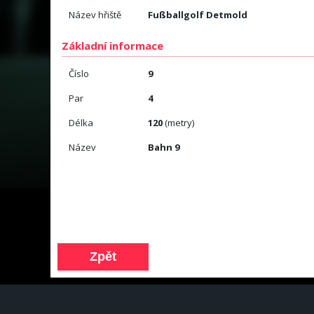
Název hřiště
Fußballgolf Detmold
Základní informace
Číslo
9
Par
4
Délka
120
(metry)
Název
Bahn 9