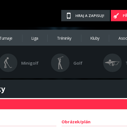
HRAJ A ZAPISUJ!
P
Turnaje
Liga
Tréninky
Kluby
Asoc
Minigolf
Golf
ky
Obrázek/plán