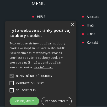
MENU
Hřiště
Asociace
×
Turnaje
Hráči
Tyto webové stránky používají
Liga
O nás
soubory cookie.
Tréninky
Kontakt
Tyto webové stránky používají soubory
cookie ke zlepšení uživatelského zážitku.
Kluby
Používáním našich webových stránek
souhlasíte se všemi soubory cookie v
souladu s našimi zásadami používání
souborů cookie.
Více informací
NEZBYTNĚ NUTNÉ SOUBORY
VÝKONOVÉ SOUBORY
SOUBORY CÍLENÍ
VŠE PŘIJMOUT
VŠE ODMÍTNOUT