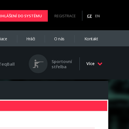
ŘIHLÁŠENÍ DO SYSTÉMU
REGISTRACE
CZ
EN
iace
Hráči
O nás
Kontakt
Sportovní
Více
TeqBall
střelba