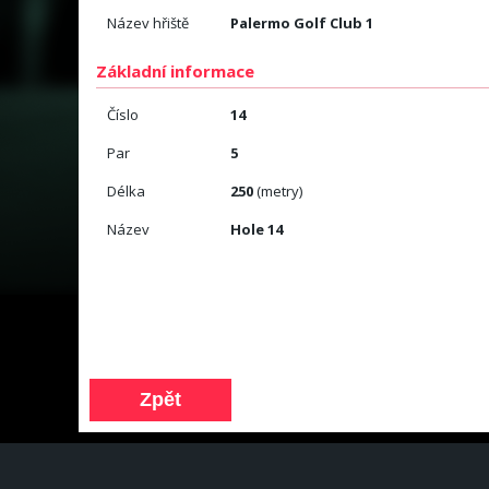
Název hřiště
Palermo Golf Club 1
Základní informace
Číslo
14
Par
5
Délka
250
(metry)
Název
Hole 14