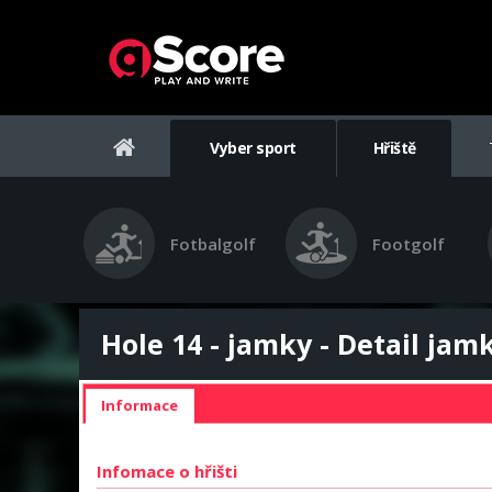
Vyber sport
Hřiště
Fotbalgolf
Footgolf
Hole 14 - jamky - Detail jam
Informace
Infomace o hřišti