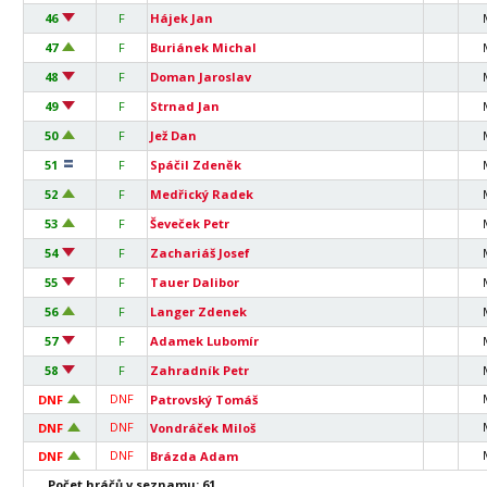
46
F
Hájek Jan
47
F
Buriánek Michal
48
F
Doman Jaroslav
49
F
Strnad Jan
50
F
Jež Dan
51
F
Spáčil Zdeněk
52
F
Medřický Radek
53
F
Ševeček Petr
54
F
Zachariáš Josef
55
F
Tauer Dalibor
56
F
Langer Zdenek
57
F
Adamek Lubomír
58
F
Zahradník Petr
DNF
DNF
Patrovský Tomáš
DNF
DNF
Vondráček Miloš
DNF
DNF
Brázda Adam
Počet hráčů v seznamu: 61