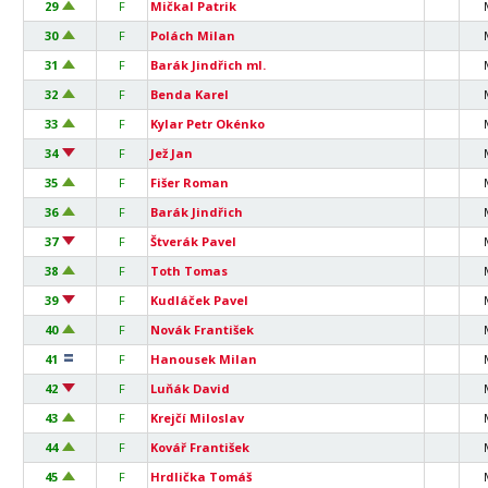
29
F
Mičkal Patrik
30
F
Polách Milan
31
F
Barák Jindřich ml.
32
F
Benda Karel
33
F
Kylar Petr Okénko
34
F
Jež Jan
35
F
Fišer Roman
36
F
Barák Jindřich
37
F
Štverák Pavel
38
F
Toth Tomas
39
F
Kudláček Pavel
40
F
Novák František
41
F
Hanousek Milan
42
F
Luňák David
43
F
Krejčí Miloslav
44
F
Kovář František
45
F
Hrdlička Tomáš