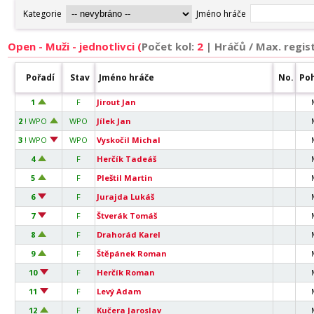
Open - Muži - jednotlivci (
Počet kol:
2
|
Hráčů / Max. regist
Pořadí
Stav
Jméno hráče
No.
Poh
1
F
Jirout Jan
2
! WPO
WPO
Jílek Jan
3
! WPO
WPO
Vyskočil Michal
4
F
Herčík Tadeáš
5
F
Pleštil Martin
6
F
Jurajda Lukáš
7
F
Štverák Tomáš
8
F
Drahorád Karel
9
F
Štěpánek Roman
10
F
Herčík Roman
11
F
Levý Adam
12
F
Kučera Jaroslav