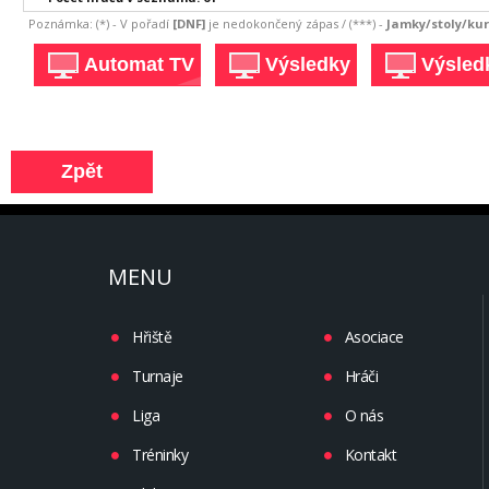
Poznámka: (*) - V pořadí
[DNF]
je nedokončený zápas / (***) -
Jamky/stoly/kurt
MENU
Hřiště
Asociace
Turnaje
Hráči
Liga
O nás
Tréninky
Kontakt