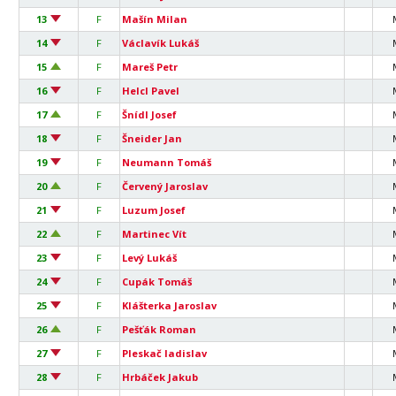
13
F
Mašín Milan
14
F
Václavík Lukáš
15
F
Mareš Petr
16
F
Helcl Pavel
17
F
Šnídl Josef
18
F
Šneider Jan
19
F
Neumann Tomáš
20
F
Červený Jaroslav
21
F
Luzum Josef
22
F
Martinec Vít
23
F
Levý Lukáš
24
F
Cupák Tomáš
25
F
Klášterka Jaroslav
26
F
Pešťák Roman
27
F
Pleskač ladislav
28
F
Hrbáček Jakub