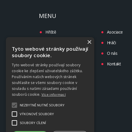
MENU
Hřiště
Asociace
×
Turnaje
Hráči
Tyto webové stránky používají
Liga
O nás
soubory cookie.
Tréninky
Kontakt
Tyto webové stránky používají soubory
cookie ke zlepšení uživatelského zážitku.
Kluby
Používáním našich webových stránek
souhlasíte se všemi soubory cookie v
souladu s našimi zásadami používání
souborů cookie.
Více informací
NEZBYTNĚ NUTNÉ SOUBORY
VÝKONOVÉ SOUBORY
SOUBORY CÍLENÍ