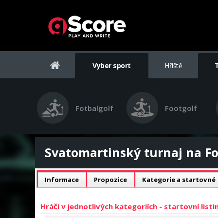
Vyber sport
Hřiště
Fotbalgolf
Footgolf
Svatomartinský turnaj na F
Informace
Propozice
Kategorie a startovné
Hráči v jednotlivých kategoriích - startovní list