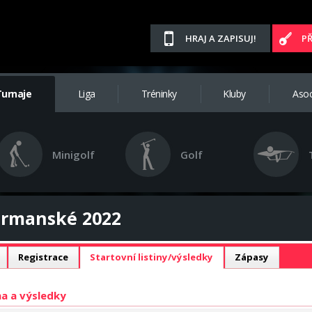
HRAJ A ZAPISUJ!
P
Turnaje
Liga
Tréninky
Kluby
Asoc
Minigolf
Golf
ormanské 2022
Registrace
Startovní listiny/výsledky
Zápasy
ina a výsledky