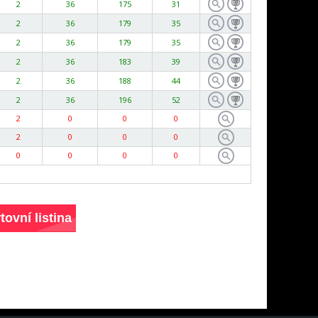
2
36
175
31
2
36
179
35
2
36
179
35
2
36
183
39
2
36
188
44
2
36
196
52
2
0
0
0
2
0
0
0
0
0
0
0