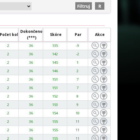
Dokončeno
Počet kol
Skóre
Par
Akce
(***)
2
36
135
-9
2
36
142
-2
2
36
145
1
2
36
146
2
2
36
151
7
2
36
151
7
2
36
152
8
2
36
153
9
2
36
154
10
2
36
155
11
2
36
155
11
2
36
155
11