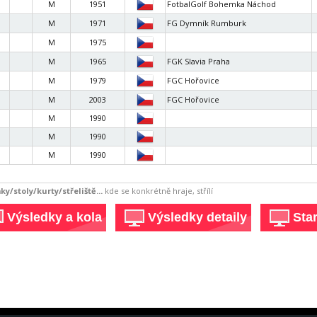
M
1951
FotbalGolf Bohemka Náchod
M
1971
FG Dymník Rumburk
M
1975
M
1965
FGK Slavia Praha
M
1979
FGC Hořovice
M
2003
FGC Hořovice
M
1990
M
1990
M
1990
ky/stoly/kurty/střeliště...
kde se konkrétně hraje, střílí