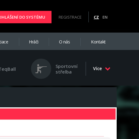
ŘIHLÁŠENÍ DO SYSTÉMU
REGISTRACE
CZ
EN
iace
Hráči
O nás
Kontakt
Sportovní
Více
TeqBall
střelba