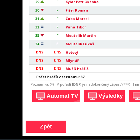
29
F
Kylar Petr Okénko
30
F
Fišer Roman
31
F
Čuba Marcel
32
F
Puha Tibor
33
F
Moutelik Martin
34
F
Moutelík Lukáš
DNS
DNS
Hotový
DNS
DNS
Mlynář
DNS
DNS
Muž 3 Hráč 3
Počet hráčů v seznamu: 37
Poznámka: (*) - V pořadí
[DNF]
je nedokončený zápas / (***) -
Jam