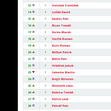
13
F
Holubek František
14
F
Luňák David
15
F
Kadlec Petr
16
F
Bican Tomáš
17
F
Korda Marek
18
F
Herčík Roman
19
F
Kunc Roman
20
F
Mičkal Patrik
21
F
Böhm Petr
22
F
Hrbáček Jakub
23
F
Sekerka Martin
24
F
Krejčí Miloslav
25
F
Moutelík Libor
26
F
Kabrna Tomáš
27
F
Peřich Leoš
28
F
Pelnář Petr