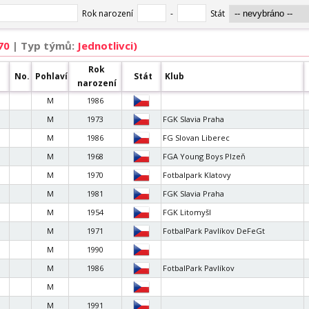
 70
| Typ týmů:
Jednotlivci)
Rok
No.
Pohlaví
Stát
Klub
narození
M
1986
M
1973
FGK Slavia Praha
M
1986
FG Slovan Liberec
M
1968
FGA Young Boys Plzeň
M
1970
Fotbalpark Klatovy
M
1981
FGK Slavia Praha
M
1954
FGK Litomyšl
M
1971
FotbalPark Pavlíkov DeFeGt
M
1990
M
1986
FotbalPark Pavlíkov
M
M
1991