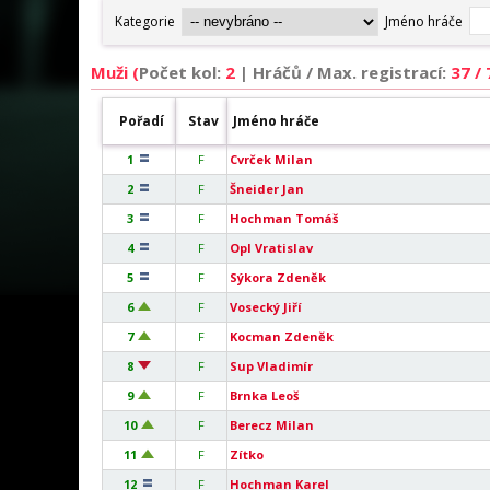
Muži (
Počet kol:
2
|
Hráčů / Max. registrací:
37 /
Pořadí
Stav
Jméno hráče
1
F
Cvrček Milan
2
F
Šneider Jan
3
F
Hochman Tomáš
4
F
Opl Vratislav
5
F
Sýkora Zdeněk
6
F
Vosecký Jiří
7
F
Kocman Zdeněk
8
F
Sup Vladimír
9
F
Brnka Leoš
10
F
Berecz Milan
11
F
Zítko
12
F
Hochman Karel