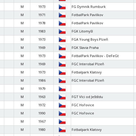
M
1973
FG Dymník Rumburk
M
1971
FotbalPark Pavlíkov
M
1978
FotbalPark Pavlíkov
M
1983
FGK Litomyšl
M
1973
FGA Young Boys Plzeň
M
1969
FGK Slavia Praha
M
1973
FotbalPark Pavlíkov - DeFeGt
M
1969
FGC Interobal Plzeň
M
1973
Fotbalpark Klatovy
M
1986
FGC Interobal Plzeň
M
1979
M
1963
FGT Vlci od Ještědu
M
1972
FGC Hořovice
M
1990
FGC Hořovice
M
1967
M
1980
Fotbalpark Klatovy