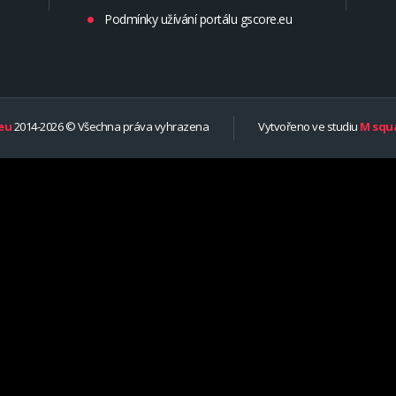
Podmínky užívání portálu gscore.eu
eu
2014-2026 © Všechna práva vyhrazena
Vytvořeno ve studiu
M squa
are
fferent
f