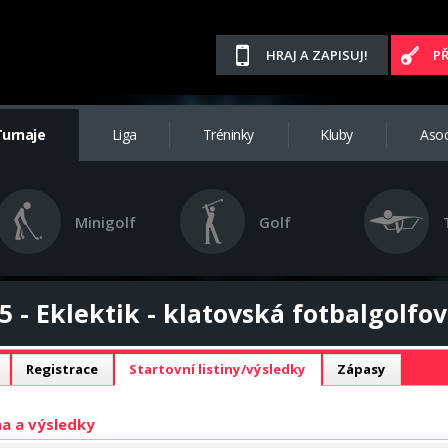
HRAJ A ZAPISUJ!
P
Turnaje
Liga
Tréninky
Kluby
Asoc
Minigolf
Golf
5 - Eklektik - klatovská fotbalgolfov
Registrace
Startovní listiny/výsledky
Zápasy
ina a výsledky