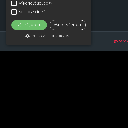
VÝKONOVÉ SOUBORY
SOUBORY CÍLENÍ
VŠE PŘIJMOUT
VŠE ODMÍTNOUT
ZOBRAZIT PODROBNOSTI
gScore.
Nezbytně nutné soubory
Výkonové soubory
Soubory cílení
Nezbytně nutné soubory cookie umožňují
základní funkce webových stránek, jako je
přihlášení uživatele a správa účtu. Webové
stránky nelze bez nezbytně nutných
souborů cookie správně používat.
Provider /
Název
Vyprší
Popis
Doména
lang
mobile.gscore.eu
1 měsíc
There 
many di
types o
cookies