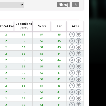
Dokončeno
Počet kol
Skóre
Par
Akce
(***)
2
36
57
-15
2
36
57
-15
2
36
57
-15
2
36
58
-14
2
36
58
-14
2
36
59
-13
2
36
59
-13
2
36
59
-13
2
36
59
-13
2
36
59
-13
2
36
60
-12
2
36
61
-11