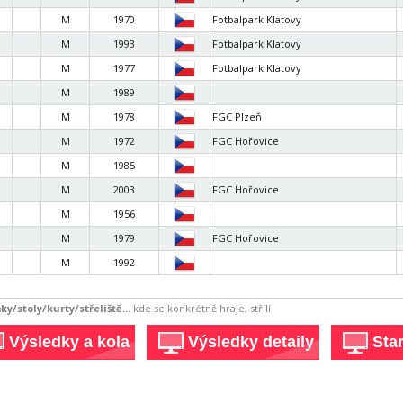
M
1970
Fotbalpark Klatovy
M
1993
Fotbalpark Klatovy
M
1977
Fotbalpark Klatovy
M
1989
M
1978
FGC Plzeň
M
1972
FGC Hořovice
M
1985
M
2003
FGC Hořovice
M
1956
M
1979
FGC Hořovice
M
1992
ky/stoly/kurty/střeliště...
kde se konkrétně hraje, střílí