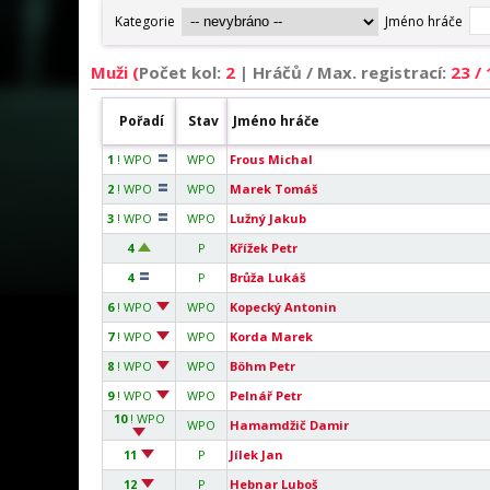
Muži (
Počet kol:
2
|
Hráčů / Max. registrací:
23 /
Pořadí
Stav
Jméno hráče
1
! WPO
WPO
Frous Michal
2
! WPO
WPO
Marek Tomáš
3
! WPO
WPO
Lužný Jakub
4
P
Křížek Petr
4
P
Brůža Lukáš
6
! WPO
WPO
Kopecký Antonin
7
! WPO
WPO
Korda Marek
8
! WPO
WPO
Böhm Petr
9
! WPO
WPO
Pelnář Petr
10
! WPO
WPO
Hamamdžič Damir
11
P
Jílek Jan
12
P
Hebnar Luboš