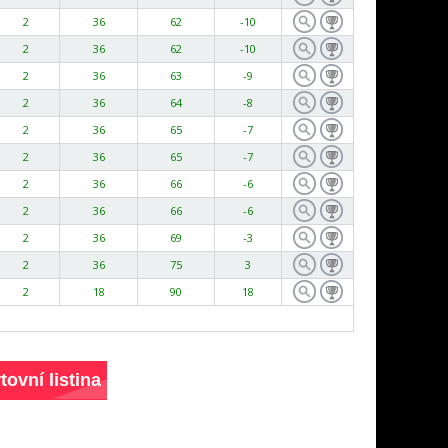
2
36
62
-10
2
36
62
-10
2
36
63
-9
2
36
64
-8
2
36
65
-7
2
36
65
-7
2
36
66
-6
2
36
66
-6
2
36
69
-3
2
36
75
3
2
18
90
18