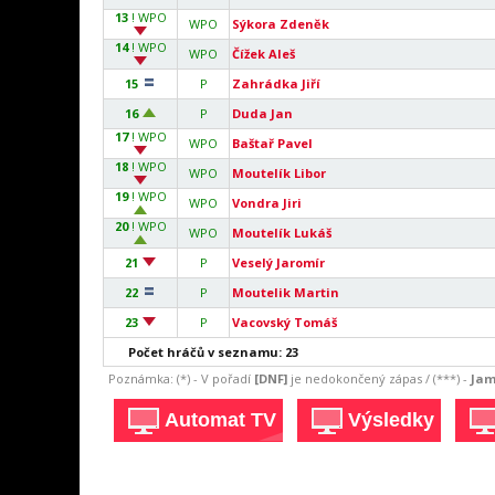
13
! WPO
WPO
Sýkora Zdeněk
14
! WPO
WPO
Čížek Aleš
15
P
Zahrádka Jiří
16
P
Duda Jan
17
! WPO
WPO
Baštař Pavel
18
! WPO
WPO
Moutelík Libor
19
! WPO
WPO
Vondra Jiri
20
! WPO
WPO
Moutelík Lukáš
21
P
Veselý Jaromír
22
P
Moutelik Martin
23
P
Vacovský Tomáš
Počet hráčů v seznamu: 23
Poznámka: (*) - V pořadí
[DNF]
je nedokončený zápas / (***) -
Jam