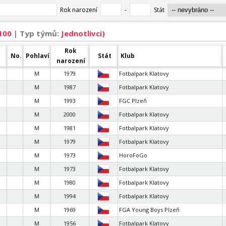
 100
| Typ týmů:
Jednotlivci)
Rok
No.
Pohlaví
Stát
Klub
narození
M
1979
Fotbalpark Klatovy
M
1987
Fotbalpark Klatovy
M
1993
FGC Plzeň
M
2000
Fotbalpark Klatovy
M
1981
Fotbalpark Klatovy
M
1979
Fotbalpark Klatovy
M
1973
HoroFoGo
M
1973
Fotbalpark Klatovy
M
1980
Fotbalpark Klatovy
M
1994
Fotbalpark Klatovy
M
1969
FGA Young Boys Plzeň
M
1956
Fotbalpark Klatovy