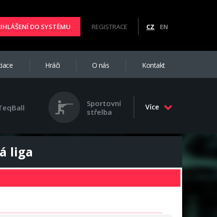
ŘIHLÁŠENÍ DO SYSTÉMU
REGISTRACE
CZ
EN
iace
Hráči
O nás
Kontakt
Sportovní
Více
TeqBall
střelba
á liga