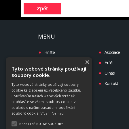
MENU
Hřiště
Asociace
×
Turnaje
Hráči
Tyto webové stránky používají
Liga
O nás
soubory cookie.
Tréninky
Kontakt
Tyto webové stránky používají soubory
cookie ke zlepšení uživatelského zážitku.
Kluby
Používáním našich webových stránek
souhlasíte se všemi soubory cookie v
souladu s našimi zásadami používání
souborů cookie.
Více informací
NEZBYTNĚ NUTNÉ SOUBORY