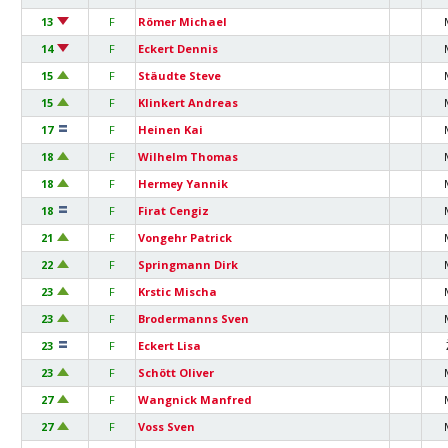
13
F
Römer Michael
14
F
Eckert Dennis
15
F
Stäudte Steve
15
F
Klinkert Andreas
17
F
Heinen Kai
18
F
Wilhelm Thomas
18
F
Hermey Yannik
18
F
Firat Cengiz
21
F
Vongehr Patrick
22
F
Springmann Dirk
23
F
Krstic Mischa
23
F
Brodermanns Sven
23
F
Eckert Lisa
23
F
Schött Oliver
27
F
Wangnick Manfred
27
F
Voss Sven