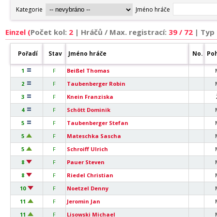
Einzel (
Počet kol:
2
|
Hráčů / Max. registrací:
39 / 72
| Typ
Pořadí
Stav
Jméno hráče
No.
Poh
1
F
Beißel Thomas
2
F
Taubenberger Robin
3
F
Knein Franziska
4
F
Schött Dominik
5
F
Taubenberger Stefan
5
F
Mateschka Sascha
5
F
Schroiff Ulrich
8
F
Pauer Steven
8
F
Riedel Christian
10
F
Noetzel Denny
11
F
Jeromin Jan
11
F
Lisowski Michael