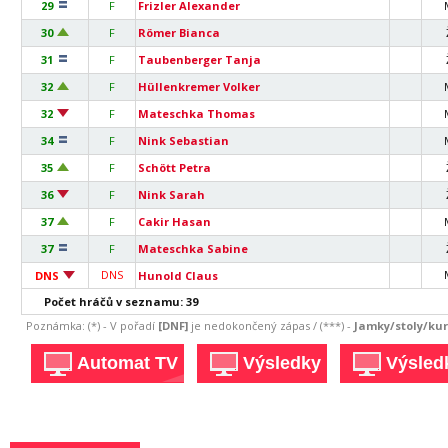
29
F
Frizler Alexander
30
F
Römer Bianca
31
F
Taubenberger Tanja
32
F
Hüllenkremer Volker
32
F
Mateschka Thomas
34
F
Nink Sebastian
35
F
Schött Petra
36
F
Nink Sarah
37
F
Cakir Hasan
37
F
Mateschka Sabine
DNS
DNS
Hunold Claus
Počet hráčů v seznamu: 39
Poznámka: (*) - V pořadí
[DNF]
je nedokončený zápas / (***) -
Jamky/stoly/kurt