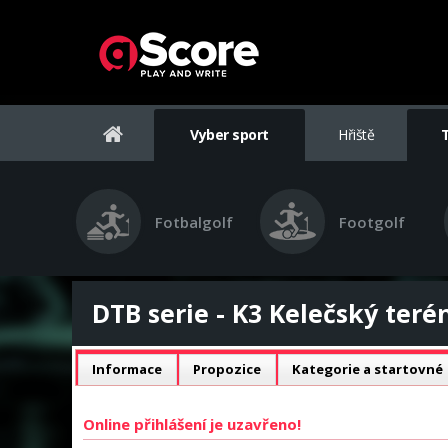
Vyber sport
Hřiště
Fotbalgolf
Footgolf
DTB serie - K3 Kelečský teré
Informace
Propozice
Kategorie a startovné
Online přihlášení je uzavřeno!