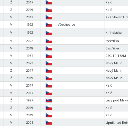
Ž
2017
Kelč
Ž
2019
Kelč
M
2013
KRK Slovan Hr
M
1992
Všechovice
M
1992
Kniholáska
M
2022
Bystřička
M
2018
Bystřička
M
1987
CSG TRITEAM
M
2022
Nový Malín
Ž
2017
Nový Malín
Ž
2019
Nový Malín
M
2017
Kelč
M
2017
Kelč
Ž
1997
Lázy pod Maky
Ž
2019
Kelč
M
2019
Kelč
M
2006
Lipník nad Be