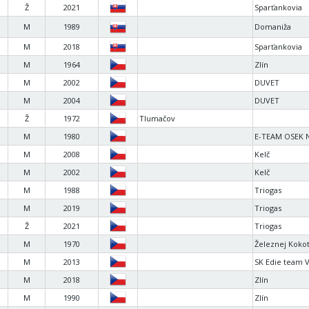
Ž
2021
Sparťankovia
M
1989
Domaniža
M
2018
Sparťankovia
M
1964
Zlín
M
2002
DUVET
M
2004
DUVET
Ž
1972
Tlumačov
M
1980
E-TEAM OSEK 
M
2008
Kelč
M
2002
Kelč
M
1988
Triogas
M
2019
Triogas
Ž
2021
Triogas
M
1970
Železnej Kokot 
M
2013
SK Edie team V
M
2018
Zlín
M
1990
Zlín