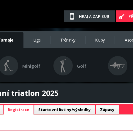
HRAJ A ZAPISUJ!
P
Turnaje
Liga
Tréninky
Kluby
Asoc
Minigolf
Golf
nní triatlon 2025
Registrace
Startovní listiny/výsledky
Zápasy