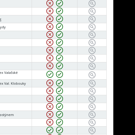
g
kydy
ex Valašské
ex Val. Klobouky
Hostýnem