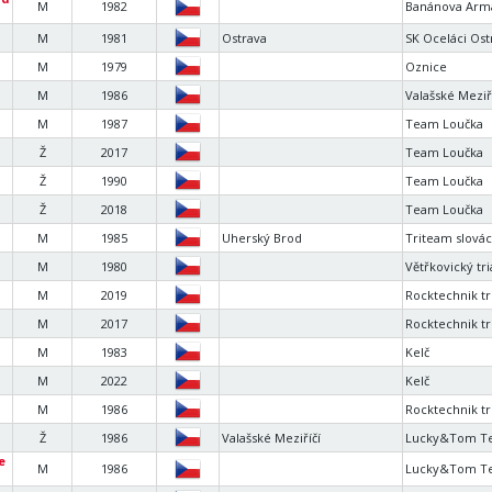
M
1982
Banánova Arm
M
1981
Ostrava
SK Oceláci Ost
M
1979
Oznice
M
1986
Valašské Meziř
M
1987
Team Loučka
Ž
2017
Team Loučka
Ž
1990
Team Loučka
Ž
2018
Team Loučka
M
1985
Uherský Brod
Triteam slová
M
1980
Větřkovický tr
M
2019
Rocktechnik tr
M
2017
Rocktechnik tr
M
1983
Kelč
M
2022
Kelč
M
1986
Rocktechnik tr
Ž
1986
Valašské Meziříčí
Lucky&Tom T
e
M
1986
Lucky&Tom T