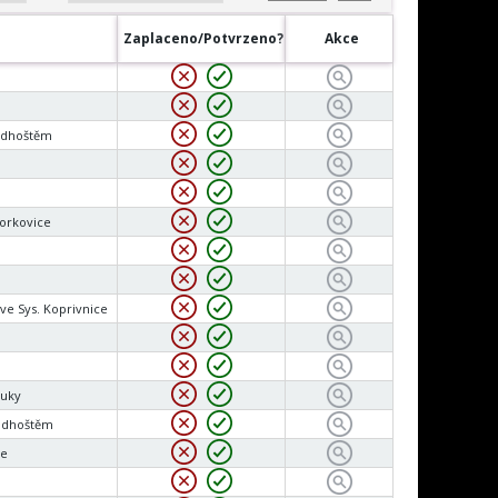
Zaplaceno/Potvrzeno?
Akce
adhoštěm
orkovice
ve Sys. Koprivnice
ouky
adhoštěm
ce