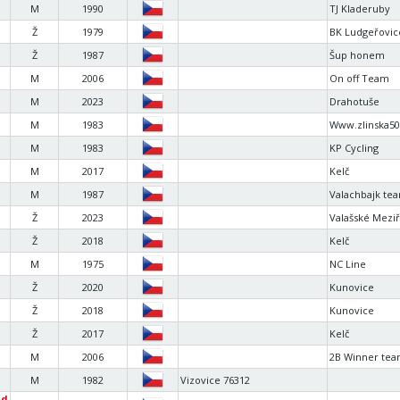
M
1990
TJ Kladeruby
Ž
1979
BK Ludgeřovic
Ž
1987
Šup honem
M
2006
On off Team
M
2023
Drahotuše
M
1983
Www.zlinska50
M
1983
KP Cycling
M
2017
Kelč
M
1987
Valachbajk te
Ž
2023
Valašské Meziř
Ž
2018
Kelč
M
1975
NC Line
Ž
2020
Kunovice
Ž
2018
Kunovice
Ž
2017
Kelč
M
2006
2B Winner te
M
1982
Vizovice 76312
id