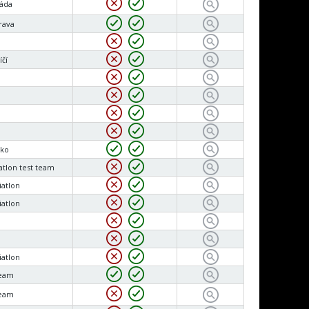
áda
rava
íčí
cko
iatlon test team
iatlon
iatlon
iatlon
eam
eam