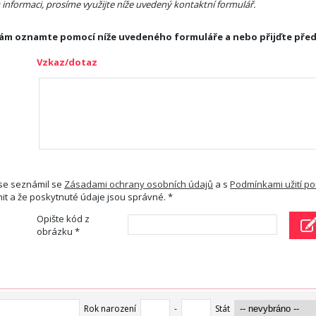
informaci, prosíme využijte níže uvedený kontaktní formulář.
 nám oznamte pomocí níže uvedeného formuláře a nebo přijďte pře
Vzkaz/dotaz
 se seznámil se
Zásadami ochrany osobních údajů
a s
Podmínkami užití p
nit a že poskytnuté údaje jsou správné. *
Opište kód z
obrázku *