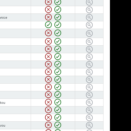
anice
tou
čvou