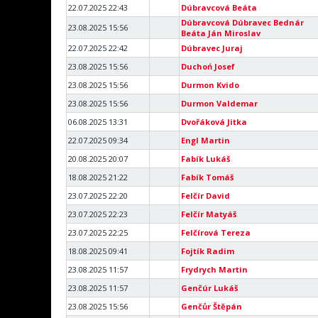
22.07.2025 22:43
Dúbravcová Beáta
Dúbravcová Dúbravec Bednár
23.08.2025 15:56
Beáta Ján Miroslav
22.07.2025 22:42
Dúbravec Juraj
23.08.2025 15:56
Duchoń Josef
23.08.2025 15:56
Durmon Kvido
23.08.2025 15:56
Durmon Valdemar
06.08.2025 13:31
Dvořáková Jitka
22.07.2025 09:34
Engl Martin
20.08.2025 20:07
Fabík Lukáš
18.08.2025 21:22
Fabík Tomáš
23.07.2025 22:20
Felčír David
23.07.2025 22:23
Felčír Matyáš
23.07.2025 22:25
Felčírová Tereza
18.08.2025 09:41
Fojtík Radim
23.08.2025 11:57
Frydrych Martin
23.08.2025 11:57
Genčúr Lukáš
23.08.2025 15:56
Genčůr Štěpán