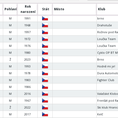
Rok
Pohlaví
Stát
Město
Klub
narození
M
1991
brno
M
1968
Drahotuše
M
1997
Rožnov pod R
M
1972
Loučka Team
M
1976
Loučka Team
M
1980
Cyklo OP BT M
Ž
2023
Brno
M
1993
Hodně mi je!
M
1978
Dura Automoti
M
1983
Fighter Club
M
1986
M
2016
Valašské Klob
M
1967
Frenšát pod R
Ž
2022
Ski klub Hrani
M
2017
Kelč