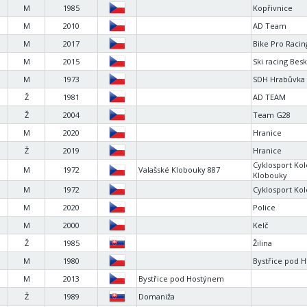
M
1985
Kopřivnice
M
2010
AD Team
M
2017
Bike Pro Racin
M
2015
Ski racing Bes
M
1973
SDH Hrabůvka
Ž
1981
AD TEAM
Ž
2004
Team G28
M
2020
Hranice
Ž
2019
Hranice
Cyklosport Kol
M
1972
Valašské Klobouky 887
Klobouky
M
1972
Cyklosport Kol
M
2020
Police
M
2000
Kelč
Ž
1985
Žilina
M
1980
Bystřice pod 
M
2013
Bystřice pod Hostýnem
Ž
1989
Domaniža