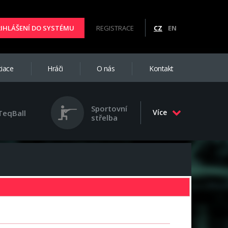
ŘIHLÁŠENÍ DO SYSTÉMU
REGISTRACE
CZ
EN
iace
Hráči
O nás
Kontakt
Sportovní
Více
TeqBall
střelba