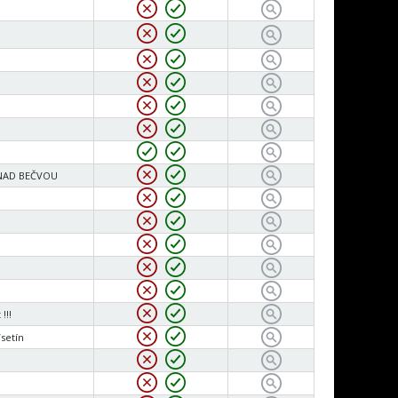
NAD BEČVOU
!!!
setín