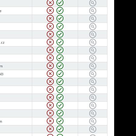
e
.cz
am
íčí
am