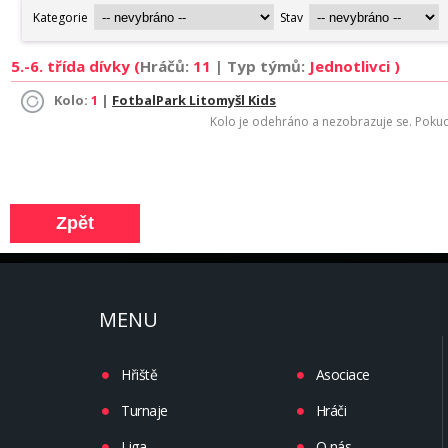
5.-6. třída dívky (
Hráčů:
11
| Typ týmů:
Jednotlivci )
Kolo:
1
|
FotbalPark Litomyšl Kids
Kolo je odehráno a nezobrazuje se. Pokud 
MENU
Hřiště
Asociace
Turnaje
Hráči
Liga
O nás