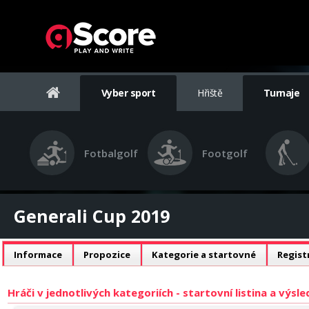
Vyber sport
Hřiště
Turnaje
Fotbalgolf
Footgolf
Generali Cup 2019
Informace
Propozice
Kategorie a startovné
Regist
Hráči v jednotlivých kategoriích - startovní listina a výsl