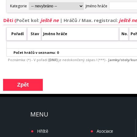
Děti (
Počet kol:
ještě ne
|
Hráčů / Max. registrací:
ještě n
Pořadí
Stav
Jméno hráče
No.
Poh
Počet hráčů v seznamu: 0
Poznámka: (*) - V pořadí
[DNF]
je nedokončený zápas / (***) -
Jamky/stoly/kurt
MENU
Hřiště
Asociace