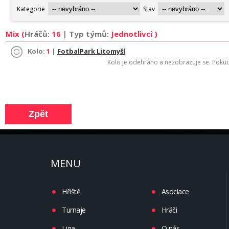
Mix (
Hráčů:
16
| Typ týmů:
Jednotlivci )
Kolo:
1
|
FotbalPark Litomyšl
Kolo je odehráno a nezobrazuje se. Pokud 
MENU
Hřiště
Asociace
Turnaje
Hráči
Liga
O nás