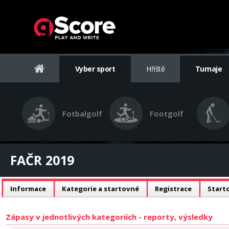
Vyber sport
Hřiště
Turnaje
Fotbalgolf
Footgolf
FAČR 2019
Informace
Kategorie a startovné
Registrace
Starto
Zápasy v jednotlivých kategoriích - reporty, výsledky