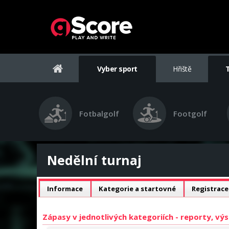
Vyber sport
Hřiště
Fotbalgolf
Footgolf
Nedělní turnaj
Informace
Kategorie a startovné
Registrace
Zápasy v jednotlivých kategoriích - reporty, vý