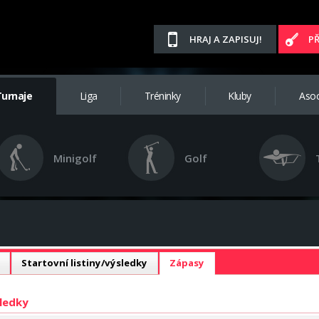
HRAJ A ZAPISUJ!
P
Turnaje
Liga
Tréninky
Kluby
Asoc
Minigolf
Golf
Startovní listiny/výsledky
Zápasy
sledky