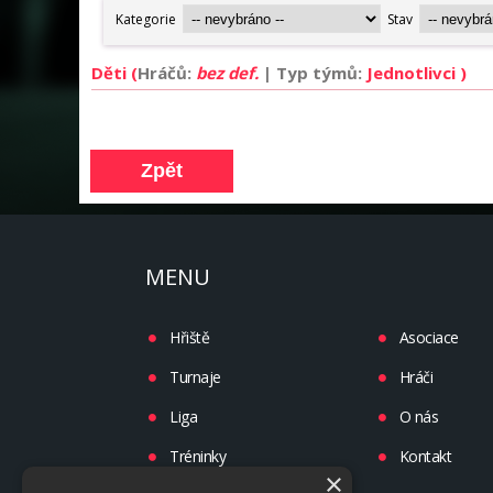
Děti (
Hráčů:
bez def.
| Typ týmů:
Jednotlivci )
MENU
Hřiště
Asociace
Turnaje
Hráči
Liga
O nás
Tréninky
Kontakt
×