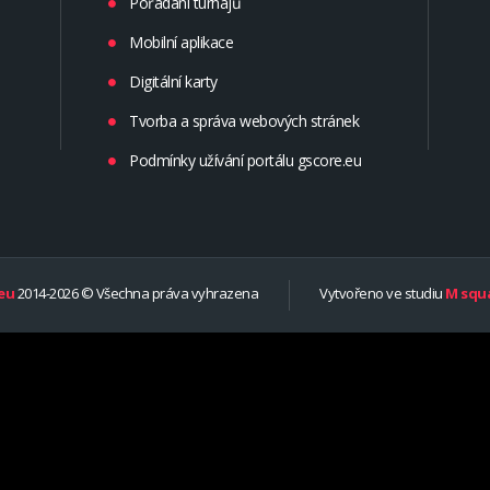
Pořádání turnajů
Mobilní aplikace
Digitální karty
Tvorba a správa webových stránek
Podmínky užívání portálu gscore.eu
eu
2014-2026 © Všechna práva vyhrazena
Vytvořeno ve studiu
M squa