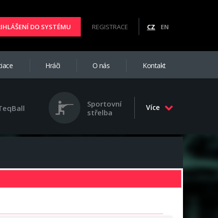
ŘIHLÁŠENÍ DO SYSTÉMU
REGISTRACE
CZ
EN
iace
Hráči
O nás
Kontakt
Sportovní
Více
TeqBall
střelba