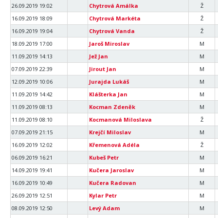
26.09.2019 19:02
Chytrová Amálka
Ž
16.09.2019 18:09
Chytrová Markéta
Ž
16.09.2019 19:04
Chytrová Vanda
Ž
18.09.2019 17:00
Jaroš Miroslav
M
11.09.2019 14:13
Jež Jan
M
07.09.2019 22:39
Jirout Jan
M
12.09.2019 10:06
Jurajda Lukáš
M
11.09.2019 14:42
Klášterka Jan
M
11.09.2019 08:13
Kocman Zdeněk
M
11.09.2019 08:10
Kocmanová Miloslava
Ž
07.09.2019 21:15
Krejčí Miloslav
M
16.09.2019 12:02
Křemenová Adéla
Ž
06.09.2019 16:21
Kubeš Petr
M
14.09.2019 19:41
Kučera Jaroslav
M
16.09.2019 10:49
Kučera Radovan
M
26.09.2019 12:51
Kylar Petr
M
08.09.2019 12:50
Levý Adam
M