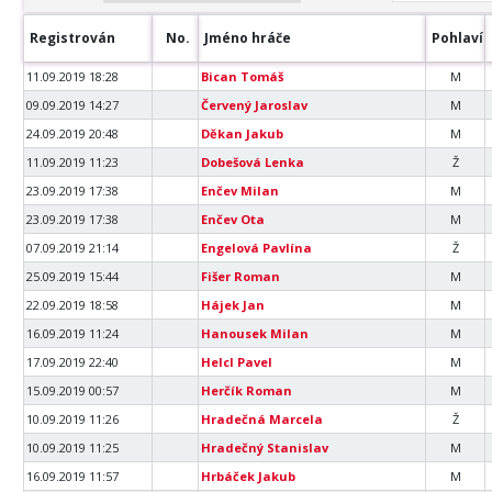
Registrován
No.
Jméno hráče
Pohlaví
11.09.2019 18:28
Bican Tomáš
M
09.09.2019 14:27
Červený Jaroslav
M
24.09.2019 20:48
Děkan Jakub
M
11.09.2019 11:23
Dobešová Lenka
Ž
23.09.2019 17:38
Enčev Milan
M
23.09.2019 17:38
Enčev Ota
M
07.09.2019 21:14
Engelová Pavlína
Ž
25.09.2019 15:44
Fišer Roman
M
22.09.2019 18:58
Hájek Jan
M
16.09.2019 11:24
Hanousek Milan
M
17.09.2019 22:40
Helcl Pavel
M
15.09.2019 00:57
Herčík Roman
M
10.09.2019 11:26
Hradečná Marcela
Ž
10.09.2019 11:25
Hradečný Stanislav
M
16.09.2019 11:57
Hrbáček Jakub
M