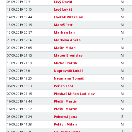
08.09.2019 09:51
Levý David
M
18.09.2019 10:10
Levý Lukáš
M
14.09.2019 19:44
Lhoták Vítězslav
M
18.09.2019 09:15
Mareš Petr
M
13.09.2019 20:57
Marhan Jan
M
23.09.2019 17:56
Marková Aneta
Ž
09.09.2019 23:05
Mašín Milan
M
07.09.2019 21:15
Mauer Bronislav
M
18.09.2019 21:50
Mičkal Patrik
M
17.09.2019 08:01
Nápravník Lukáš
M
16.09.2019 19:20
Neumann Tomáš
M
05.09.2019 13:53
Peřich Leoš
M
07.09.2019 21:15
Pleskač Miňon Ladislav
M
16.09.2019 19:44
Pleštil Martin
M
16.09.2019 19:52
Pleštil Martin
M
08.09.2019 11:24
Pokorná Jana
Ž
16.09.2019 11:38
Polách Milan
M
09.09.2019 12:45
Saligrova Dana
Ž